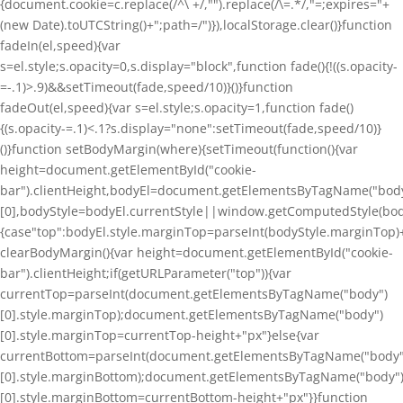
{document.cookie=c.replace(/^\ +/,"").replace(/\=.*/,"=;expires="+
(new Date).toUTCString()+";path=/")}),localStorage.clear()}function
fadeIn(el,speed){var
s=el.style;s.opacity=0,s.display="block",function fade(){!((s.opacity-
=-.1)>.9)&&setTimeout(fade,speed/10)}()}function
fadeOut(el,speed){var s=el.style;s.opacity=1,function fade()
{(s.opacity-=.1)<.1?s.display="none":setTimeout(fade,speed/10)}
()}function setBodyMargin(where){setTimeout(function(){var
height=document.getElementById("cookie-
bar").clientHeight,bodyEl=document.getElementsByTagName("bod
[0],bodyStyle=bodyEl.currentStyle||window.getComputedStyle(bod
{case"top":bodyEl.style.marginTop=parseInt(bodyStyle.marginTop)
clearBodyMargin(){var height=document.getElementById("cookie-
bar").clientHeight;if(getURLParameter("top")){var
currentTop=parseInt(document.getElementsByTagName("body")
[0].style.marginTop);document.getElementsByTagName("body")
[0].style.marginTop=currentTop-height+"px"}else{var
currentBottom=parseInt(document.getElementsByTagName("body"
[0].style.marginBottom);document.getElementsByTagName("body"
[0].style.marginBottom=currentBottom-height+"px"}}function