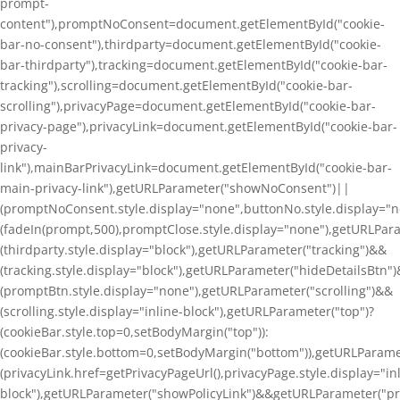
prompt-
content"),promptNoConsent=document.getElementById("cookie-
bar-no-consent"),thirdparty=document.getElementById("cookie-
bar-thirdparty"),tracking=document.getElementById("cookie-bar-
tracking"),scrolling=document.getElementById("cookie-bar-
scrolling"),privacyPage=document.getElementById("cookie-bar-
privacy-page"),privacyLink=document.getElementById("cookie-bar-
privacy-
link"),mainBarPrivacyLink=document.getElementById("cookie-bar-
main-privacy-link"),getURLParameter("showNoConsent")||
(promptNoConsent.style.display="none",buttonNo.style.display="
(fadeIn(prompt,500),promptClose.style.display="none"),getURLPar
(thirdparty.style.display="block"),getURLParameter("tracking")&&
(tracking.style.display="block"),getURLParameter("hideDetailsBtn"
(promptBtn.style.display="none"),getURLParameter("scrolling")&&
(scrolling.style.display="inline-block"),getURLParameter("top")?
(cookieBar.style.top=0,setBodyMargin("top")):
(cookieBar.style.bottom=0,setBodyMargin("bottom")),getURLParame
(privacyLink.href=getPrivacyPageUrl(),privacyPage.style.display="in
block"),getURLParameter("showPolicyLink")&&getURLParameter("p