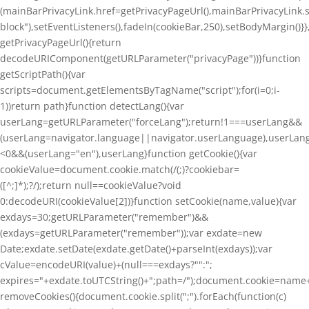
(mainBarPrivacyLink.href=getPrivacyPageUrl(),mainBarPrivacyLink.st
block"),setEventListeners(),fadeIn(cookieBar,250),setBodyMargin()}}
getPrivacyPageUrl(){return
decodeURIComponent(getURLParameter("privacyPage"))}function
getScriptPath(){var
scripts=document.getElementsByTagName("script");for(i=0;i
-
1))return path}function detectLang(){var
userLang=getURLParameter("forceLang");return!1===userLang&&
(userLang=navigator.language||navigator.userLanguage),userLang
<0&&(userLang="en"),userLang}function getCookie(){var
cookieValue=document.cookie.match(/(;)?cookiebar=
([^;]*);?/);return null==cookieValue?void
0:decodeURI(cookieValue[2])}function setCookie(name,value){var
exdays=30;getURLParameter("remember")&&
(exdays=getURLParameter("remember"));var exdate=new
Date;exdate.setDate(exdate.getDate()+parseInt(exdays));var
cValue=encodeURI(value)+(null===exdays?"":";
expires="+exdate.toUTCString()+";path=/");document.cookie=name
removeCookies(){document.cookie.split(";").forEach(function(c)