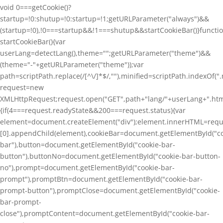
void 0===getCookie()?
startup=!0:shutup=!0:startup=!1;getURLParameter("always")&&
(startup=!0),!0===startup&&!1===shutup&&startCookieBar()}functi
startCookieBar(){var
userLang=detectLang(),theme="";getURLParameter("theme")&&
(theme="-"+getURLParameter("theme"));var
path=scriptPath.replace(/[^\/]*$/,""),minified=scriptPath.indexOf(
request=new
XMLHttpRequest;request.open("GET",path+"lang/"+userLang+".html
{if(4===request.readyState&&200===request.status){var
element=document.createElement("div");element.innerHTML=req
[0].appendChild(element),cookieBar=document.getElementById("co
bar"),button=document.getElementById("cookie-bar-
button"),buttonNo=document.getElementById("cookie-bar-button-
no"),prompt=document.getElementById("cookie-bar-
prompt"),promptBtn=document.getElementById("cookie-bar-
prompt-button"),promptClose=document.getElementById("cookie-
bar-prompt-
close"),promptContent=document.getElementById("cookie-bar-