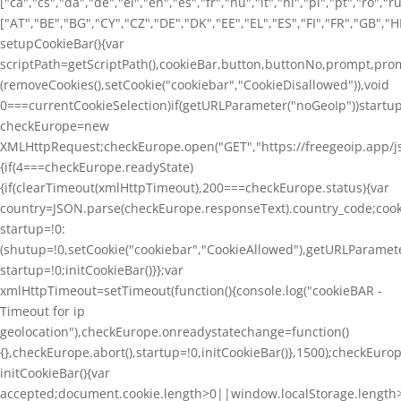
["ca","cs","da","de","el","en","es","fr","hu","it","nl","pl","pt","ro","
["AT","BE","BG","CY","CZ","DE","DK","EE","EL","ES","FI","FR","GB","H
setupCookieBar(){var
scriptPath=getScriptPath(),cookieBar,button,buttonNo,prompt,pr
(removeCookies(),setCookie("cookiebar","CookieDisallowed")),void
0===currentCookieSelection)if(getURLParameter("noGeoIp"))startup=
checkEurope=new
XMLHttpRequest;checkEurope.open("GET","https://freegeoip.app/js
{if(4===checkEurope.readyState)
{if(clearTimeout(xmlHttpTimeout),200===checkEurope.status){var
country=JSON.parse(checkEurope.responseText).country_code;cook
startup=!0:
(shutup=!0,setCookie("cookiebar","CookieAllowed"),getURLParamete
startup=!0;initCookieBar()}};var
xmlHttpTimeout=setTimeout(function(){console.log("cookieBAR -
Timeout for ip
geolocation"),checkEurope.onreadystatechange=function()
{},checkEurope.abort(),startup=!0,initCookieBar()},1500);checkEuro
initCookieBar(){var
accepted;document.cookie.length>0||window.localStorage.length